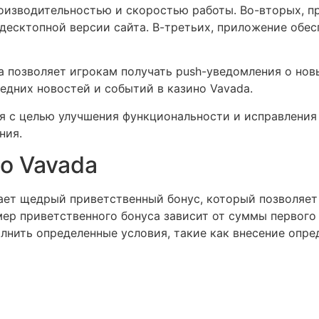
оизводительностью и скоростью работы. Во-вторых, п
есктопной версии сайта. В-третьих, приложение обес
 позволяет игрокам получать push-уведомления о новы
ледних новостей и событий в казино Vavada.
я с целью улучшения функциональности и исправления
ния.
о Vavada
ает щедрый приветственный бонус, который позволяет 
ер приветственного бонуса зависит от суммы первого 
лнить определенные условия, такие как внесение опре