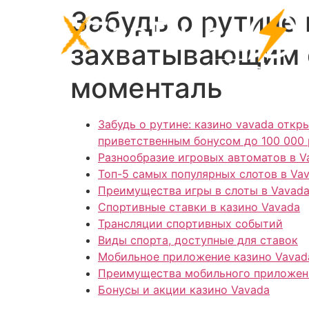
Забудь о рутине 
захватывающим 
моменталь
Забудь о рутине: казино vavada отк
приветственным бонусом до 100 000 
Разнообразие игровых автоматов в V
Топ-5 самых популярных слотов в Va
Преимущества игры в слоты в Vavad
Спортивные ставки в казино Vavada
Трансляции спортивных событий
Виды спорта, доступные для ставок
Мобильное приложение казино Vavad
Преимущества мобильного приложен
Бонусы и акции казино Vavada