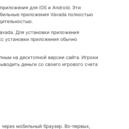
приложения для iOS и Android. Эти
обильные приложения Vavada полностью
дительностью.
Vavada. Для установки приложения
есс установки приложения обычно
ным на десктопной версии сайта. Игроки
выводить деньги со своего игрового счета
через мобильный браузер. Во-первых,