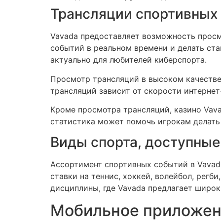
Трансляции спортивных
Vavada предоставляет возможность просм
событий в реальном времени и делать ст
актуально для любителей киберспорта.
Просмотр трансляций в высоком качестве
трансляций зависит от скорости интернет
Кроме просмотра трансляций, казино Vav
статистика может помочь игрокам делать 
Виды спорта, доступные
Ассортимент спортивных событий в Vavad
ставки на теннис, хоккей, волейбол, регб
дисциплины, где Vavada предлагает широ
Мобильное приложен