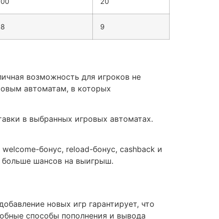
.00
20
.8
9
личная возможность для игроков не
ровым автоматам, в которых
тавки в выбранных игровых автоматах.
welcome-бонус, reload-бонус, cashback и
ь больше шансов на выигрыш.
добавление новых игр гарантирует, что
удобные способы пополнения и вывода