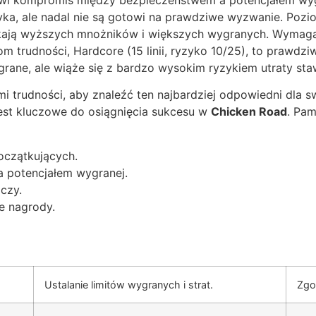
a, ale nadal nie są gotowi na prawdziwe wyzwanie. Poziom 
kają wyższych mnożników i większych wygranych. Wymaga o
 trudności, Hardcore (15 linii, ryzyko 10/25), to prawdz
grane, ale wiąże się z bardzo wysokim ryzykiem utraty sta
trudności, aby znaleźć ten najbardziej odpowiedni dla sw
jest kluczowe do osiągnięcia sukcesu w
Chicken Road
. Pam
początkujących.
 potencjałem wygranej.
czy.
e nagrody.
Ustalanie limitów wygranych i strat.
Zgo