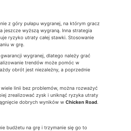
lenie z góry pułapu wygranej, na którym gracz
a jeszcze wyższą wygraną. Inna strategia
je ryzyko utraty całej stawki. Stosowanie
aniu w grę.
 gwarancji wygranej, dlatego należy grać
i analizowanie trendów może pomóc w
ażdy obrót jest niezależny, a poprzednie
i wiele linii bez problemów, można rozważyć
iej zrealizować zysk i uniknąć ryzyka utraty
siągnięcie dobrych wyników w
Chicken Road
.
nie budżetu na grę i trzymanie się go to