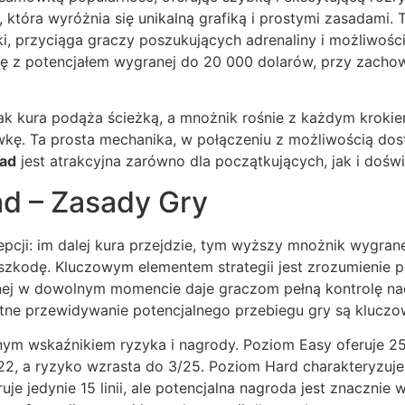
, która wyróżnia się unikalną grafiką i prostymi zasadami.
iki, przyciąga graczy poszukujących adrenaliny i możliwoś
odę z potencjałem wygranej do 20 000 dolarów, przy zach
 jak kura podąża ścieżką, a mnożnik rośnie z każdym kr
 stawkę. Ta prosta mechanika, w połączeniu z możliwością 
ad
jest atrakcyjna zarówno dla początkujących, jak i dośw
ad – Zasady Gry
cepcji: im dalej kura przejdzie, tym wyższy mnożnik wygra
szkodę. Kluczowym elementem strategii jest zrozumienie
ej w dowolnym momencie daje graczom pełną kontrolę nad 
tne przewidywanie potencjalnego przebiegu gry są kluczo
nnym wskaźnikiem ryzyka i nagrody. Poziom Easy oferuje 25 
22, a ryzyko wzrasta do 3/25. Poziom Hard charakteryzuje s
je jedynie 15 linii, ale potencjalna nagroda jest znacznie