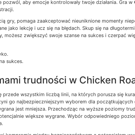
ie pozwól, aby emocje kontrolowały twoje działania. Gra w
tracji.
ścią gry, pomaga zaakceptować nieuniknione momenty niepo
ane jako lekcję i ucz się na błędach. Skup się na długotermi
y, możesz zwiększyć swoje szanse na sukces i czerpać wię
yko.
na sukces.
mami trudności w Chicken Ro
ę przede wszystkim liczbą linii, na których porusza się k
 czyni go najbezpieczniejszym wyborem dla początkujących 
wygrana jest mniejsza. Przechodząc na wyższe poziomy trudno
 potencjalnie większe wygrane. Wybór odpowiedniego pozio
a.
owi kompromis między bezpieczeństwem a potencjałem wygr