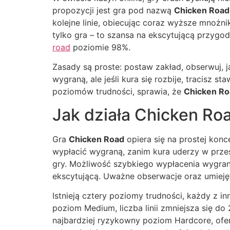
propozycji jest gra pod nazwą
Chicken Road
kolejne linie, obiecując coraz wyższe mnożn
tylko gra – to szansa na ekscytującą przyg
road
poziomie 98%.
Zasady są proste: postaw zakład, obserwuj,
wygraną, ale jeśli kura się rozbije, tracisz
poziomów trudności, sprawia, że
Chicken Ro
Jak działa Chicken Ro
Gra
Chicken Road
opiera się na prostej kon
wypłacić wygraną, zanim kura uderzy w prze
gry. Możliwość szybkiego wypłacenia wygran
ekscytującą. Uważne obserwacje oraz umieję
Istnieją cztery poziomy trudności, każdy z i
poziom Medium, liczba linii zmniejsza się do 
najbardziej ryzykowny poziom Hardcore, oferu