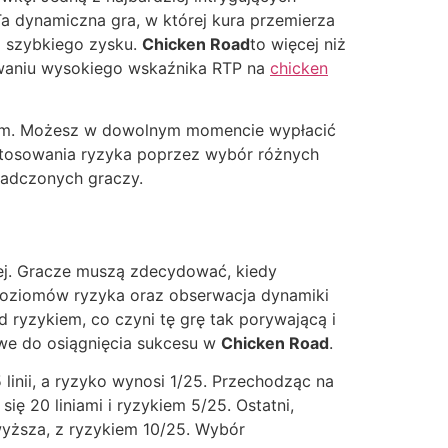
 Ta dynamiczna gra, w której kura przemierza
ci szybkiego zysku.
Chicken Road
to więcej niż
owaniu wysokiego wskaźnika RTP na
chicken
okiem. Możesz w dowolnym momencie wypłacić
dostosowania ryzyka poprzez wybór różnych
iadczonych graczy.
nej. Gracze muszą zdecydować, kiedy
 poziomów ryzyka oraz obserwacja dynamiki
ryzykiem, co czyni tę grę tak porywającą i
we do osiągnięcia sukcesu w
Chicken Road
.
linii, a ryzyko wynosi 1/25. Przechodząc na
ię 20 liniami i ryzykiem 5/25. Ostatni,
 wyższa, z ryzykiem 10/25. Wybór