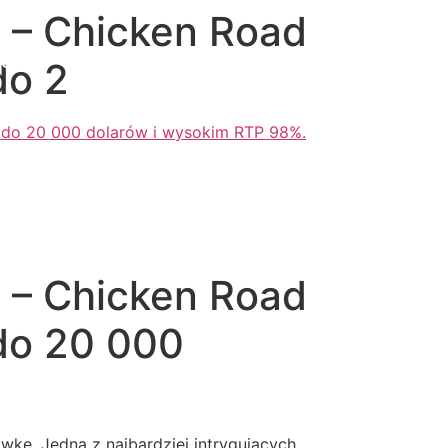
i – Chicken Road
temas
Como usar
Comprar
do 2
ną do 20 000 dolarów i wysokim RTP 98%.
i – Chicken Road
 do 20 000
ywkę. Jedną z najbardziej intrygujących