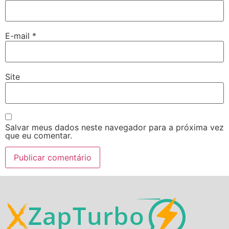
E-mail
*
Site
Salvar meus dados neste navegador para a próxima vez
que eu comentar.