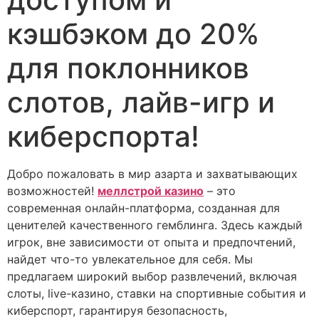
кэшбэком до 20%
для поклонников
слотов, лайв-игр и
киберспорта!
Добро пожаловать в мир азарта и захватывающих
возможностей!
меллстрой казино
– это
современная онлайн-платформа, созданная для
ценителей качественного гемблинга. Здесь каждый
игрок, вне зависимости от опыта и предпочтений,
найдет что-то увлекательное для себя. Мы
предлагаем широкий выбор развлечений, включая
слоты, live-казино, ставки на спортивные события и
киберспорт, гарантируя безопасность,