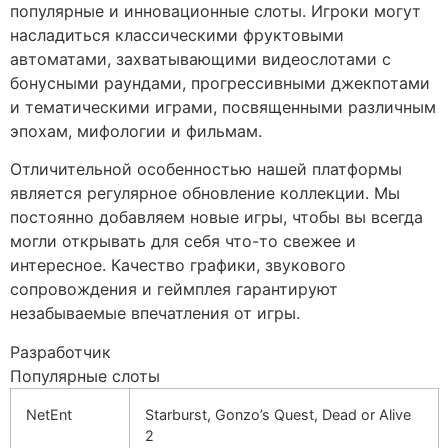
популярные и инновационные слоты. Игроки могут
насладиться классическими фруктовыми
автоматами, захватывающими видеослотами с
бонусными раундами, прогрессивными джекпотами
и тематическими играми, посвященными различным
эпохам, мифологии и фильмам.
Отличительной особенностью нашей платформы
является регулярное обновление коллекции. Мы
постоянно добавляем новые игры, чтобы вы всегда
могли открывать для себя что-то свежее и
интересное. Качество графики, звукового
сопровождения и геймплея гарантируют
незабываемые впечатления от игры.
Разработчик
Популярные слоты
NetEnt
Starburst, Gonzo’s Quest, Dead or Alive
2