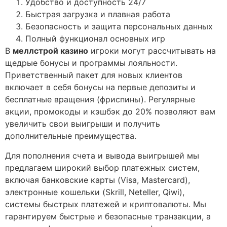
Удобство и доступность 24/7
Быстрая загрузка и плавная работа
Безопасность и защита персональных данных
Полный функционал основных игр
В
меллстрой казино
игроки могут рассчитывать на
щедрые бонусы и программы лояльности.
Приветственный пакет для новых клиентов
включает в себя бонусы на первые депозиты и
бесплатные вращения (фриспины). Регулярные
акции, промокоды и кэшбэк до 20% позволяют вам
увеличить свои выигрыши и получить
дополнительные преимущества.
Для пополнения счета и вывода выигрышей мы
предлагаем широкий выбор платежных систем,
включая банковские карты (Visa, Mastercard),
электронные кошельки (Skrill, Neteller, Qiwi),
системы быстрых платежей и криптовалюты. Мы
гарантируем быстрые и безопасные транзакции, а