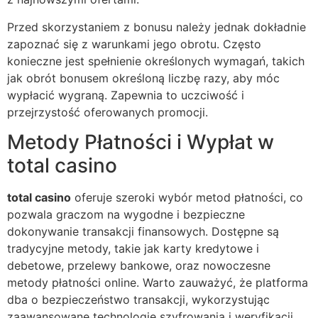
Przed skorzystaniem z bonusu należy jednak dokładnie
zapoznać się z warunkami jego obrotu. Często
konieczne jest spełnienie określonych wymagań, takich
jak obrót bonusem określoną liczbę razy, aby móc
wypłacić wygraną. Zapewnia to uczciwość i
przejrzystość oferowanych promocji.
Metody Płatności i Wypłat w
total casino
total casino
oferuje szeroki wybór metod płatności, co
pozwala graczom na wygodne i bezpieczne
dokonywanie transakcji finansowych. Dostępne są
tradycyjne metody, takie jak karty kredytowe i
debetowe, przelewy bankowe, oraz nowoczesne
metody płatności online. Warto zauważyć, że platforma
dba o bezpieczeństwo transakcji, wykorzystując
zaawansowane technologie szyfrowania i weryfikacji