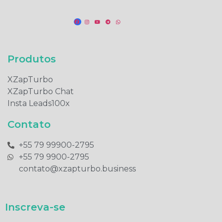
Produtos​
XZapTurbo
XZapTurbo Chat
Insta Leads100x
Contato
+55 79 99900-2795​
+55 79 9900-2795​
contato@xzapturbo.business
Inscreva-se