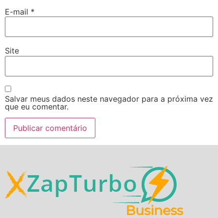
E-mail
*
Site
Salvar meus dados neste navegador para a próxima vez
que eu comentar.