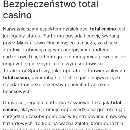
Bezpieczeństwo total
casino
Najważniejszym aspektem działalności
total casino
jest
jej legalny status. Platforma posiada licencję wydaną
przez Ministerstwo Finansów, co oznacza, że działa
zgodnie z obowiązującymi przepisami i podlega
nadzorowi. Dzięki temu gracze mogą mieć pewność, że
grają w bezpiecznym i uczciwym środowisku.
Totalizator Sportowy, jako operator odpowiedzialny za
total casino
, gwarantuje przestrzeganie najwyższych
standardów bezpieczeństwa danych i transakcji
finansowych.
Co więcej, legalna platforma kasynowa, taka jak
total
casino
, aktywnie promuje odpowiedzialną grę, oferując
narzędzia i zasoby pomocne w kontrolowaniu nawyków
hazardowych. To kolejna ważna zaleta, która odróżnia