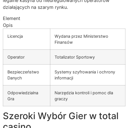
legalne kasyna od nieuregulowanych operatorów
działających na szarym rynku.
Element
Opis
Licencja
Wydana przez Ministerstwo
Finansów
Operator
Totalizator Sportowy
Bezpieczeństwo
Systemy szyfrowania i ochrony
Danych
informacji
Odpowiedzialna
Narzędzia kontroli i pomoc dla
Gra
graczy
Szeroki Wybór Gier w total
casino