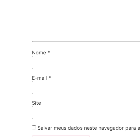
Nome
*
E-mail
*
Site
Salvar meus dados neste navegador para a