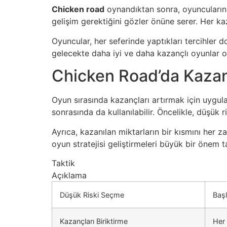
Chicken road
oynandıktan sonra, oyuncuların m
gelişim gerektiğini gözler önüne serer. Her 
Oyuncular, her seferinde yaptıkları tercihler d
gelecekte daha iyi ve daha kazançlı oyunlar o
Chicken Road’da Kazanç
Oyun sırasında kazançları artırmak için uygulan
sonrasında da kullanılabilir. Öncelikle, düşük r
Ayrıca, kazanılan miktarların bir kısmını her 
oyun stratejisi geliştirmeleri büyük bir önem t
Taktik
Açıklama
Düşük Riski Seçme
Başl
Kazançları Biriktirme
Her 