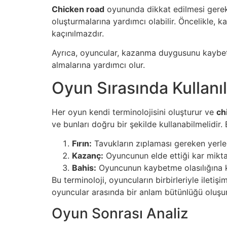
Chicken road
oyununda dikkat edilmesi gereke
oluşturmalarına yardımcı olabilir. Öncelikle, 
kaçınılmazdır.
Ayrıca, oyuncular, kazanma duygusunu kaybetme
almalarına yardımcı olur.
Oyun Sırasında Kullanı
Her oyun kendi terminolojisini oluşturur ve
ch
ve bunları doğru bir şekilde kullanabilmelidir.
Fırın:
Tavukların zıplaması gereken yerler
Kazanç:
Oyuncunun elde ettiği kar miktar
Bahis:
Oyuncunun kaybetme olasılığına k
Bu terminoloji, oyuncuların birbirleriyle ilet
oyuncular arasında bir anlam bütünlüğü oluşur 
Oyun Sonrası Analiz