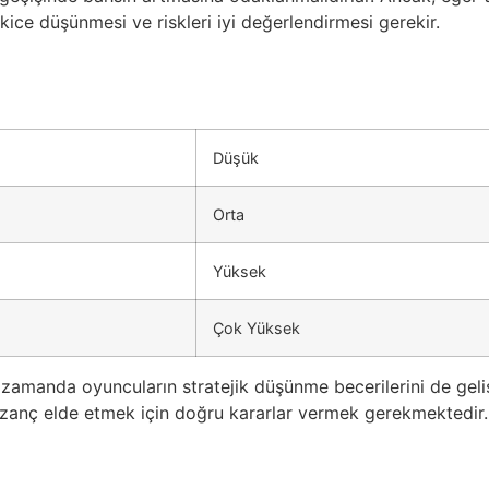
kice düşünmesi ve riskleri iyi değerlendirmesi gerekir.
Düşük
Orta
Yüksek
Çok Yüksek
ı zamanda oyuncuların stratejik düşünme becerilerini de geliş
zanç elde etmek için doğru kararlar vermek gerekmektedir.