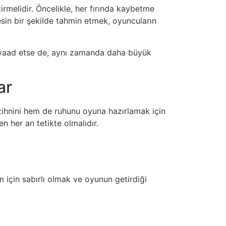
tirmelidir. Öncelikle, her fırında kaybetme
sin bir şekilde tahmin etmek, oyuncuların
ar vaad etse de, aynı zamanda daha büyük
ar
zihnini hem de ruhunu oyuna hazırlamak için
n her an tetikte olmalıdır.
m için sabırlı olmak ve oyunun getirdiği