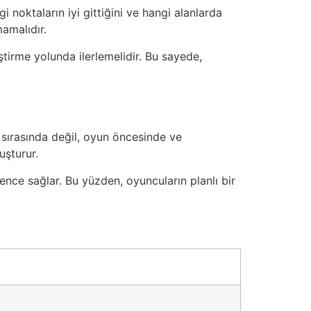
 noktaların iyi gittiğini ve hangi alanlarda
amalıdır.
iştirme yolunda ilerlemelidir. Bu sayede,
n sırasında değil, oyun öncesinde ve
uşturur.
ence sağlar. Bu yüzden, oyuncuların planlı bir