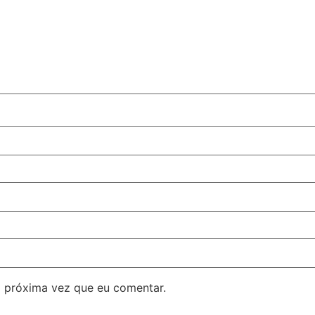
 próxima vez que eu comentar.