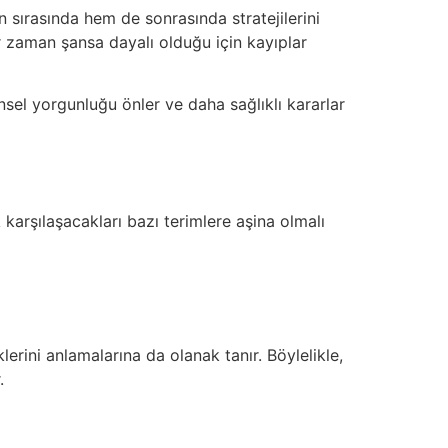
sırasında hem de sonrasında stratejilerini
r zaman şansa dayalı olduğu için kayıplar
sel yorgunluğu önler ve daha sağlıklı kararlar
k karşılaşacakları bazı terimlere aşina olmalı
erini anlamalarına da olanak tanır. Böylelikle,
.